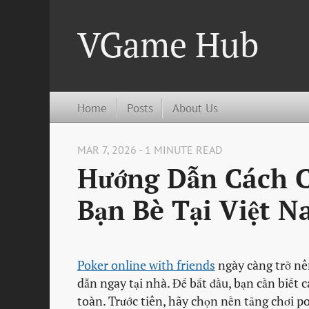
VGame Hub
Home
Posts
About Us
MAR 7, 2026 - 1 MINUTE READ
Hướng Dẫn Cách C
Bạn Bè Tại Việt 
Poker online with friends
ngày càng trở nên
dẫn ngay tại nhà. Để bắt đầu, bạn cần biết 
toàn. Trước tiên, hãy chọn nền tảng chơi po