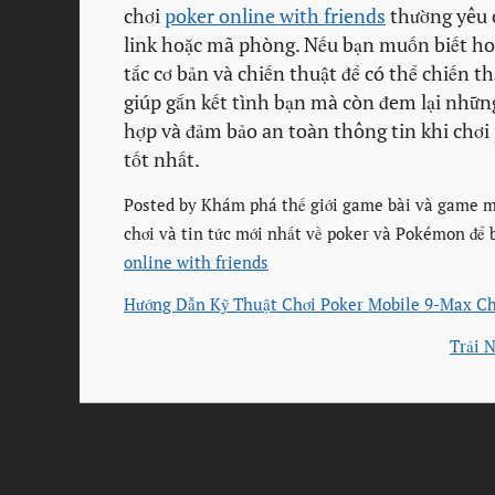
chơi
poker online with friends
thường yêu c
link hoặc mã phòng. Nếu bạn muốn biết ho
tắc cơ bản và chiến thuật để có thể chiến 
giúp gắn kết tình bạn mà còn đem lại nhữn
hợp và đảm bảo an toàn thông tin khi chơi
tốt nhất.
Posted by
Khám phá thế giới game bài và game mo
chơi và tin tức mới nhất về poker và Pokémon để 
online with friends
Hướng Dẫn Kỹ Thuật Chơi Poker Mobile 9-Max Ch
Trải 