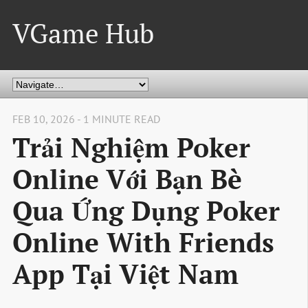
VGame Hub
FEB 10, 2026 - 1 MINUTE READ
Trải Nghiệm Poker
Online Với Bạn Bè
Qua Ứng Dụng Poker
Online With Friends
App Tại Việt Nam