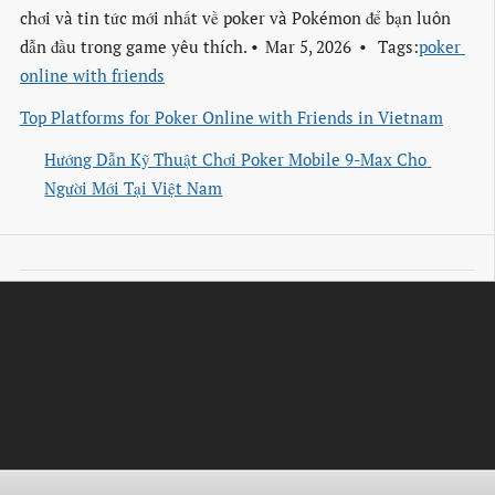
chơi và tin tức mới nhất về poker và Pokémon để bạn luôn
dẫn đầu trong game yêu thích.
Mar 5, 2026
Tags:
poker 
online with friends
Top Platforms for Poker Online with Friends in Vietnam
Hướng Dẫn Kỹ Thuật Chơi Poker Mobile 9-Max Cho 
Người Mới Tại Việt Nam