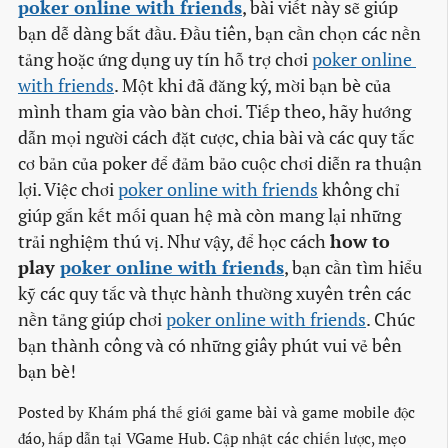
poker online with friends
, bài viết này sẽ giúp
bạn dễ dàng bắt đầu. Đầu tiên, bạn cần chọn các nền
tảng hoặc ứng dụng uy tín hỗ trợ chơi
poker online 
with friends
. Một khi đã đăng ký, mời bạn bè của
mình tham gia vào bàn chơi. Tiếp theo, hãy hướng
dẫn mọi người cách đặt cược, chia bài và các quy tắc
cơ bản của poker để đảm bảo cuộc chơi diễn ra thuận
lợi. Việc chơi
poker online with friends
không chỉ
giúp gắn kết mối quan hệ mà còn mang lại những
trải nghiệm thú vị. Như vậy, để học cách
how to
play
poker online with friends
, bạn cần tìm hiểu
kỹ các quy tắc và thực hành thường xuyên trên các
nền tảng giúp chơi
poker online with friends
. Chúc
bạn thành công và có những giây phút vui vẻ bên
bạn bè!
Posted by
Khám phá thế giới game bài và game mobile độc
đáo, hấp dẫn tại VGame Hub. Cập nhật các chiến lược, mẹo